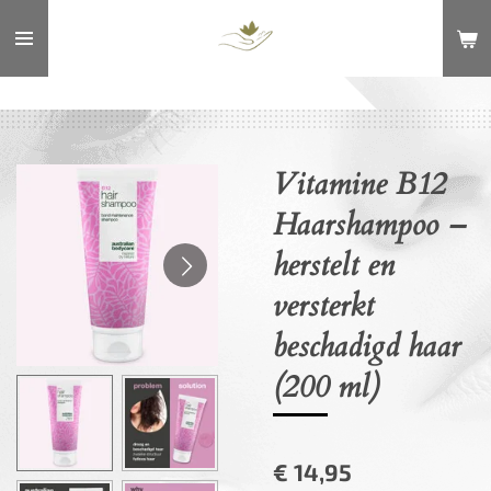
Ga
direct
naar
de
hoofdinhoud
Vitamine B12
Haarshampoo –
herstelt en
versterkt
beschadigd haar
(200 ml)
€ 14,95