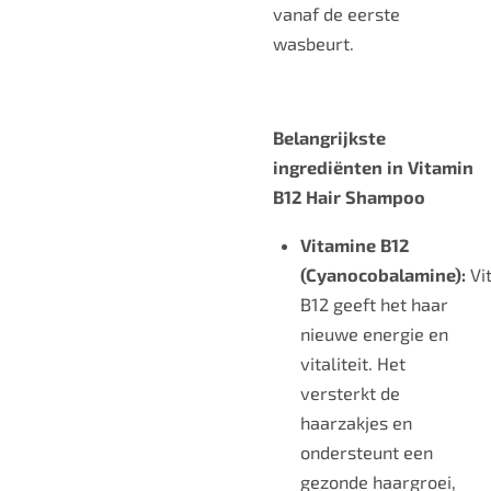
vanaf de eerste
wasbeurt.
Belangrijkste
ingrediënten in Vitamin
B12 Hair Shampoo
Vitamine B12
(Cyanocobalamine):
Vi
B12 geeft het haar
nieuwe energie en
vitaliteit. Het
versterkt de
haarzakjes en
ondersteunt een
gezonde haargroei,