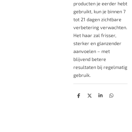
producten je eerder hebt
gebruikt, kun je binnen 7
tot 21 dagen zichtbare
verbetering verwachten.
Het haar zal frisser,
sterker en glanzender
aanvoelen – met
blijvend betere
resultaten bij regelmatig
gebruik.
D
D
S
D
e
e
h
e
l
e
a
l
e
l
r
e
n
e
n
TOP