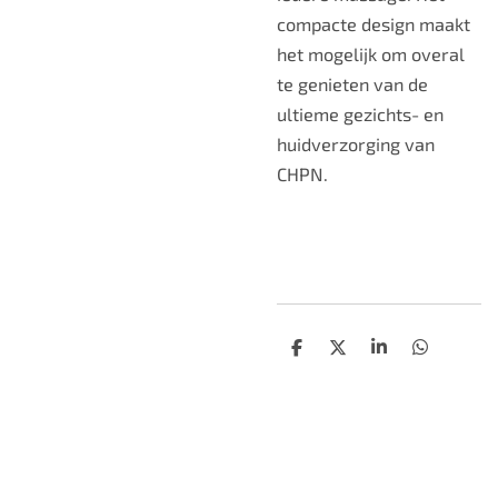
compacte design maakt
het mogelijk om overal
te genieten van de
ultieme gezichts- en
huidverzorging van
CHPN.
D
D
S
D
e
e
h
e
l
e
a
l
e
l
r
e
n
e
n
TOP