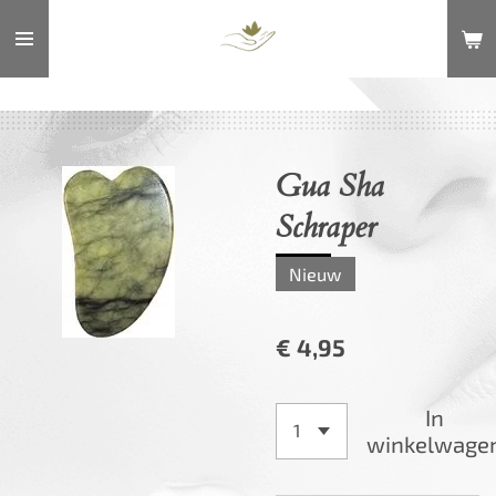
Ga
direct
naar
de
hoofdinhoud
Gua Sha
Schraper
Nieuw
€ 4,95
In
winkelwage