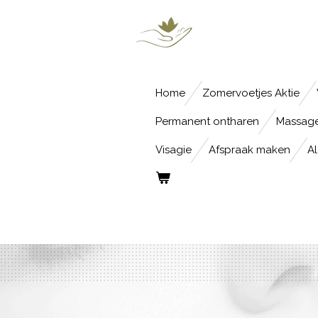
Ga
direct
naar
de
Home
Zomervoetjes Aktie
hoofdinhoud
Permanent ontharen
Massage
Visagie
Afspraak maken
A